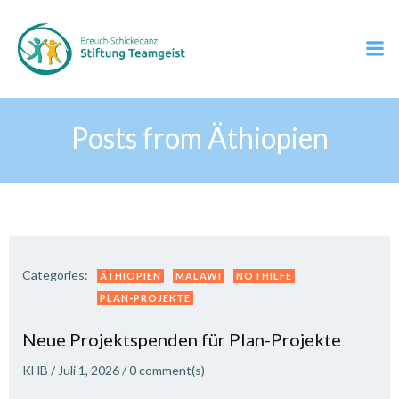
Zum
Inhalt
springen
Posts from Äthiopien
Categories:
ÄTHIOPIEN
MALAWI
NOTHILFE
PLAN-PROJEKTE
Neue Projektspenden für Plan-Projekte
KHB
/
Juli 1, 2026
/
0
comment(s)