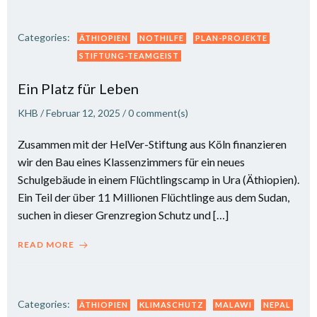
Categories:
ÄTHIOPIEN
NOTHILFE
PLAN-PROJEKTE
STIFTUNG-TEAMGEIST
Ein Platz für Leben
KHB
/
Februar 12, 2025
/
0
comment(s)
Zusammen mit der HelVer-Stiftung aus Köln finanzieren
wir den Bau eines Klassenzimmers für ein neues
Schulgebäude in einem Flüchtlingscamp in Ura (Äthiopien).
Ein Teil der über 11 Millionen Flüchtlinge aus dem Sudan,
suchen in dieser Grenzregion Schutz und […]
READ MORE
Categories:
ÄTHIOPIEN
KLIMASCHUTZ
MALAWI
NEPAL