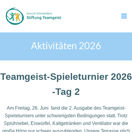
Zum
Inhalt
springen
Aktivitäten 2026
Teamgeist-Spieleturnier 2026
-Tag 2
Am Freitag, 26. Juni fand die 2. Ausgabe des Teamgeist-
Spieleturniers unter schwierigsten Bedingungen statt. Trotz
Sprühnebel, Eiswürfel, Kaltgetränken und Ventilator war die
große Hitze nur schwer auszublenden. Unsere Terrasse glich