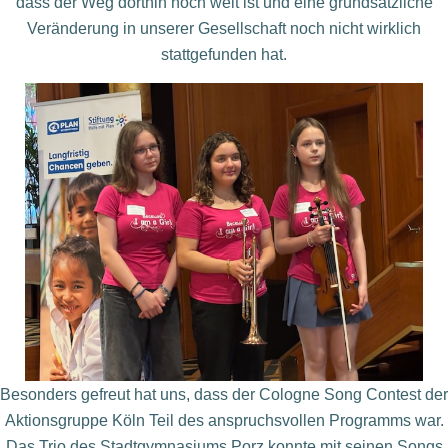
dass der Weg dorthin noch weit ist und eine grundsätzliche
Veränderung in unserer Gesellschaft noch nicht wirklich
stattgefunden hat.
Besonders gefreut hat uns, dass der Cologne Song
Contest der
Aktionsgruppe Köln Teil des anspruchsvollen
Programms war.
Das Trio des Stadtgymnasiums Porz
konnte mit seinen Songs