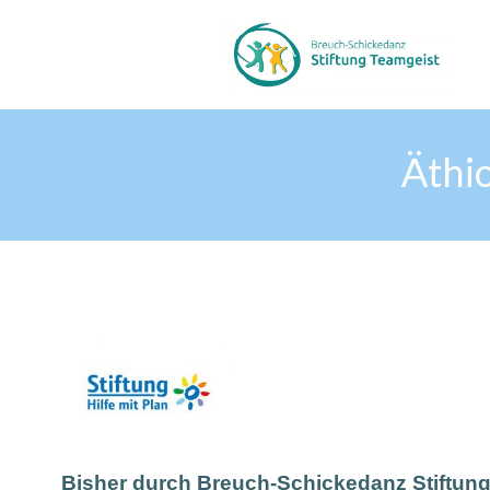
Zum
Inhalt
springen
Äthio
Bisher durch Breuch-Schickedanz Stiftung