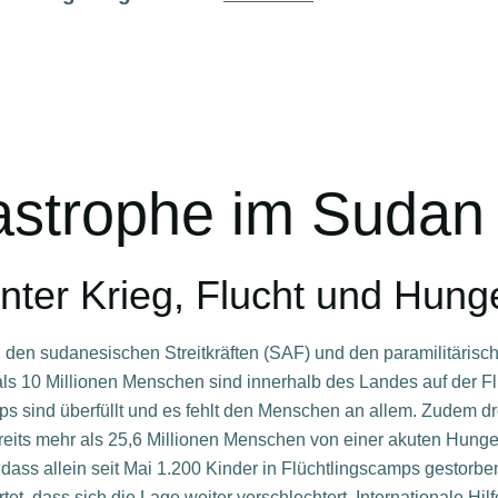
astrophe im Sudan
unter Krieg, Flucht und Hung
en den sudanesischen Streitkräften (SAF) und den paramilitäris
ehr als 10 Millionen Menschen sind innerhalb des Landes auf der
 sind überfüllt und es fehlt den Menschen an allem. Zudem droh
reits mehr als 25,6 Millionen Menschen von einer akuten Hungerk
dass allein seit Mai 1.200 Kinder in Flüchtlingscamps gestorb
et, dass sich die Lage weiter verschlechtert. Internationale Hi