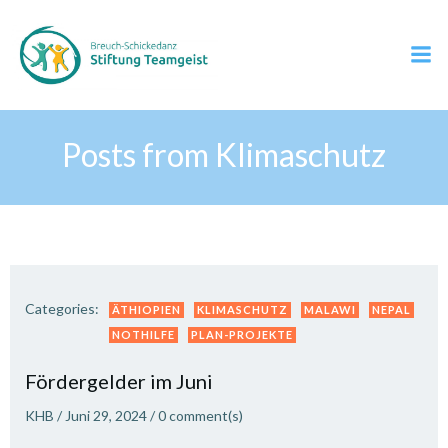
Zum
Inhalt
springen
Posts from Klimaschutz
Categories:
ÄTHIOPIEN
KLIMASCHUTZ
MALAWI
NEPAL
NOTHILFE
PLAN-PROJEKTE
Fördergelder im Juni
KHB
/
Juni 29, 2024
/
0
comment(s)