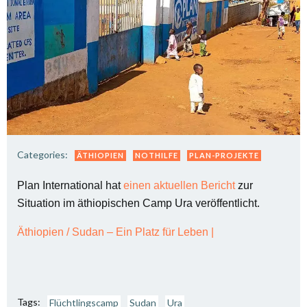
Categories:
ÄTHIOPIEN
NOTHILFE
PLAN-PROJEKTE
Plan International hat
einen aktuellen Bericht
zur
Situation im äthiopischen Camp Ura veröffentlicht.
Äthiopien / Sudan – Ein Platz für Leben |
Tags:
Flüchtlingscamp
Sudan
Ura