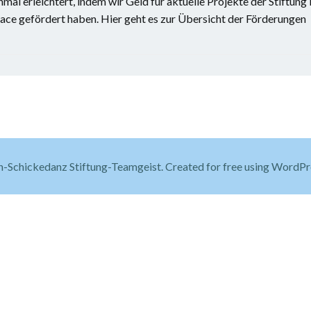
l erleichtert, indem wir Geld für aktuelle Projekte der Stiftung 
ce gefördert haben. Hier geht es zur Übersicht der Förderungen
-Schickedanz Stiftung-Teamgeist. Created for free using WordP