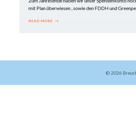
Zum Jahresende haben wir unser Spendenkonto nochma
mit Plan überwiesen , sowie den FDDH und Greenpea
READ MORE
© 2026 Breuch