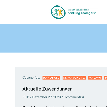
Zum
Inhalt
springen
Categories:
HANDBALL
KLIMASCHUTZ
MALAWI
P
Aktuelle Zuwendungen
KHB
/
Dezember 27, 2023
/
0
comment(s)