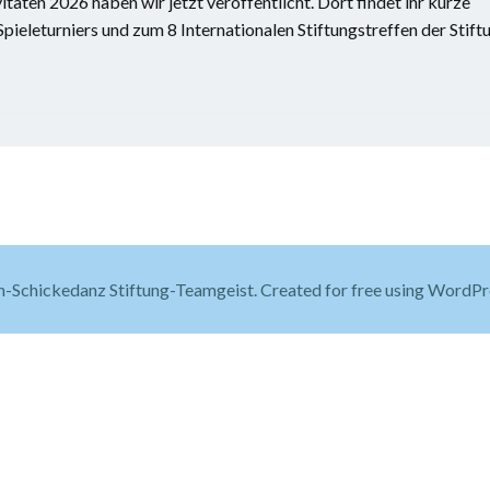
äten 2026 haben wir jetzt veröffentlicht. Dort findet ihr kurze
ieleturniers und zum 8 Internationalen Stiftungstreffen der Stift
-Schickedanz Stiftung-Teamgeist. Created for free using WordP