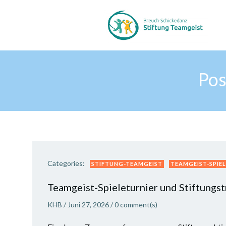
Zum
Inhalt
springen
Pos
Categories:
STIFTUNG-TEAMGEIST
TEAMGEIST-SPIE
Teamgeist-Spieleturnier und Stiftungst
KHB
/
Juni 27, 2026
/
0
comment(s)