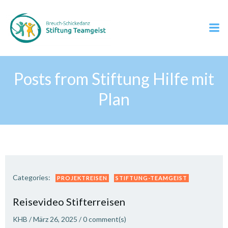
Zum
Inhalt
springen
Posts from Stiftung Hilfe mit
Plan
Categories:
PROJEKTREISEN
STIFTUNG-TEAMGEIST
Reisevideo Stifterreisen
KHB
/
März 26, 2025
/
0
comment(s)