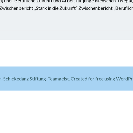
d) und „Berufliche Zukunft und Arbeit für junge Menschen“ (Nepal)
Zwischenbericht „Stark in die Zukunft“ Zwischenbericht „Beruflic
-Schickedanz Stiftung-Teamgeist. Created for free using WordP