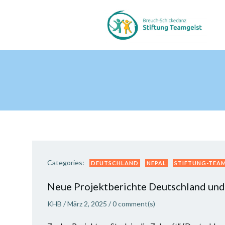
Zum
Inhalt
springen
Categories:
DEUTSCHLAND
NEPAL
STIFTUNG-TEA
Neue Projektberichte Deutschland und
KHB
/
März 2, 2025
/
0
comment(s)