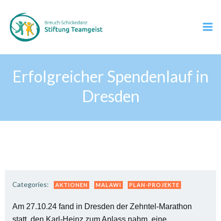
Zum
Inhalt
springen
Erfolgreicher Spendenlauf in
Dresden
Categories:
AKTIONEN
MALAWI
PLAN-PROJEKTE
Am 27.10.24 fand in Dresden der Zehntel-Marathon
statt, den Karl-Heinz zum Anlass nahm, eine