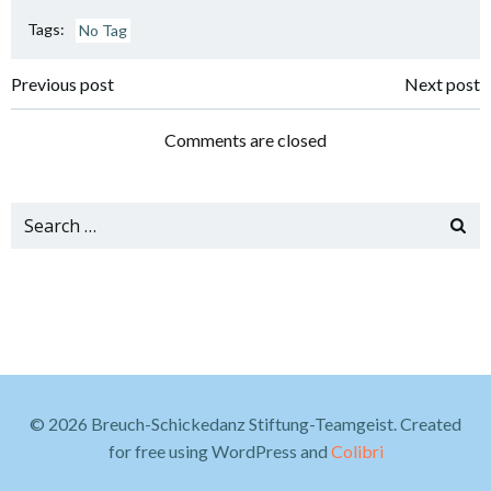
Tags:
No Tag
Post
Post
Previous post
Next post
navigation
navigation
Comments are closed
Search
for:
© 2026 Breuch-Schickedanz Stiftung-Teamgeist. Created
for free using WordPress and
Colibri